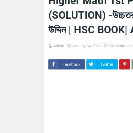
Higher Math 1st 
(SOLUTION) -উচ্চতর গ
উদ্দিন | HSC BOOK
Admin
January 04, 2023
74 Comments
Facebook
Twitter