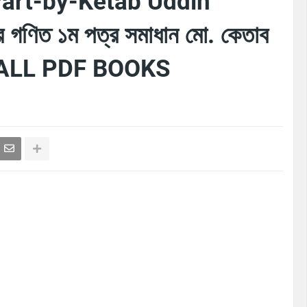
Part-by-Ketab Uddin
ণিত ১ম পত্র সমাধান মো. কেতাব
| ALL PDF BOOKS