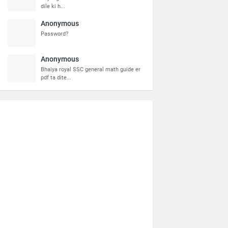
dile ki h...
Anonymous
Password?
Anonymous
Bhaiya royal SSC general math guide er
pdf ta dite...