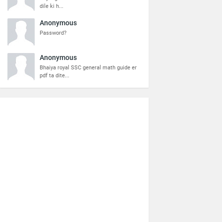
dile ki h...
Anonymous
Password?
Anonymous
Bhaiya royal SSC general math guide er
pdf ta dite...