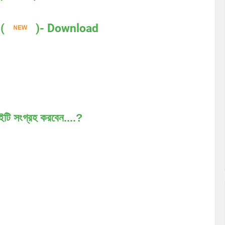
(
)- Download
টি সংগ্রহ করবেন....?