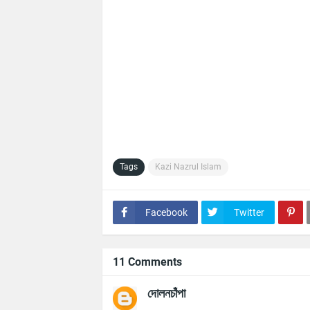
Tags
Kazi Nazrul Islam
Facebook
Twitter
11 Comments
দোলনচাঁপা