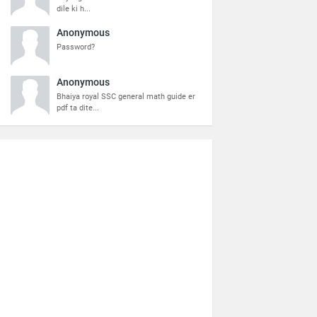
dile ki h...
Anonymous
Password?
Anonymous
Bhaiya royal SSC general math guide er
pdf ta dite...